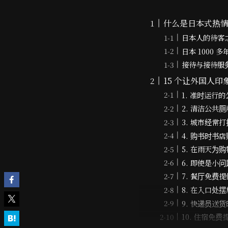
什么是日本式热
日本人的待客之
日本 1000 
接待与接待服
15 个让外国人印
1. 准时运行
2. 清洁公共厕
3. 城市经常
4. 购书时书
5. 在雨天为
6. 即使是小
7. 餐厅免费
8. 在入口
9. 快递员送
10. 住宿免