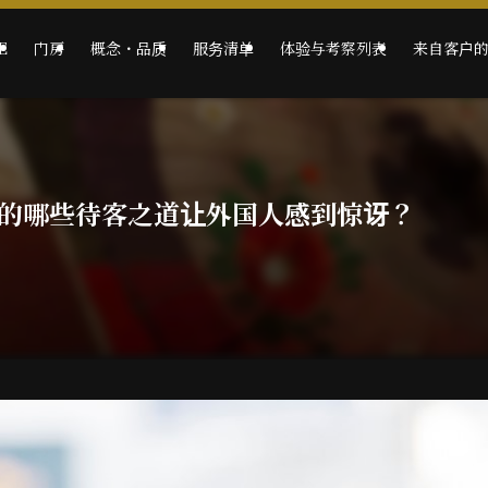
E
门房
概念・品质
服务清单
体验与考察列表
来自客户
的哪些待客之道让外国人感到惊讶？