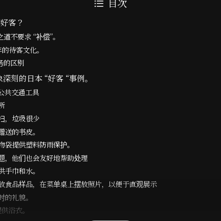
目次
情好客？
道不要求 “补偿”。
多年的待客文化。
务的区别
象深刻的日本 “好客 “事例。
的公共交通工具
所
打扫，垃圾很少
店赠送的书皮。
购物袋提供塑料防雨保护。
问题，他们也会友好地帮助处理
提供手巾和水。
处摆放食品样品，在菜单桌上摆放照片，以便于直观展示
货时的礼貌。
费提供浴衣。