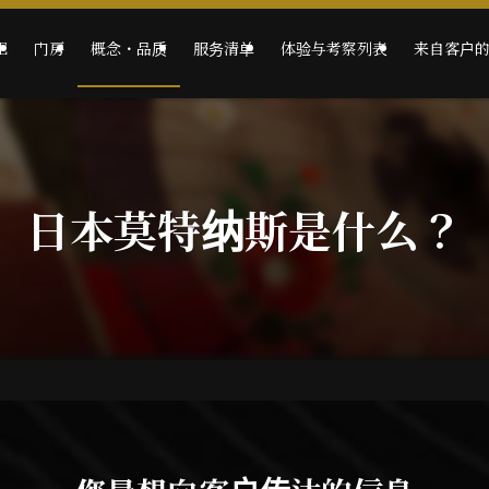
E
门房
概念・品质
服务清单
体验与考察列表
来自客户
日本莫特纳斯是什么？