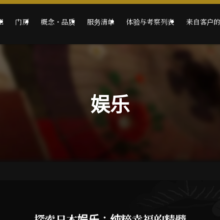
E
门房
概念・品质
服务清单
体验与考察列表
来自客户
娱乐
探索日本娱乐：纯粹幸福的精髓