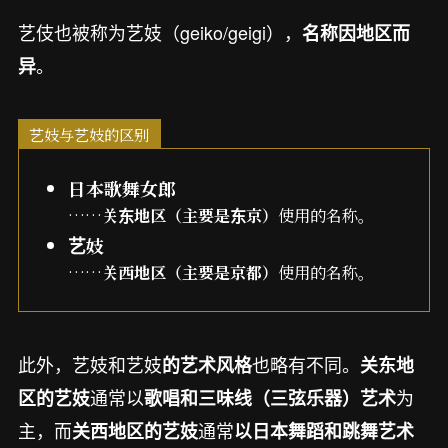
艺伎也被称为艺妓（geiko/geigi），
名称因地区而
。
异
艺妓与艺妓的区别
日本歌舞女郎
……
关东地区（主要是东京）
使用的名称
。
艺妓
……
关西地区（主要是京都）
使用的名称
。
此外，艺妓和艺妓
也略有不同。
的艺术风格
关东地
通常以
为
区
的艺妓
歌唱和三味线（三弦乐器）艺术
主，而
通常
关西地区的艺妓
以日本舞蹈和跳舞艺术