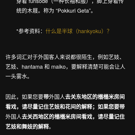
穿着 furisode（一种长袖和服），脚上穿着传
统的木屐。称为 “Pokkuri Geta”。
*参考资料：
什么是半球（hankyoku）？
许多词汇对于外国客人来说都很陌生，例如艺妓、
艺妓、hantama 和 maiko，要解释清楚可能会让人
一头雾水。
因此，如果您要
外国人
带
去关东地区的榻榻米房间
看戏，请
尽量记住
艺妓和花间的
解释；如果您要带
外国人
去关西地区的榻榻米房间看戏，请尽量记住
。
艺妓和舞妓的解释