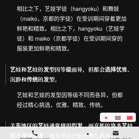
相比之下，艺妓学徒（hangyoku）和舞妓
（maiko，京都的学徒）在受训期间穿着更加
鲜艳和精致。相比之下，hangyoku（艺妓学
徒）和 maiko（京都学徒）在受训期间穿的
服装更加鲜艳和精致。
艺妓和艺妓的发型因等级而异，但都会选择优雅、
沉静和传统的发型。
艺妓和艺妓的发型因等级不同而各异，但都
经过精心挑选，优雅、精致、传统。
关东地区的艺妓通常使用假发，而京都的许多艺妓
则不使用假发，而是用自己的头发扎起来。
受付時間 9:00～19:00
メールでお問い合わせ