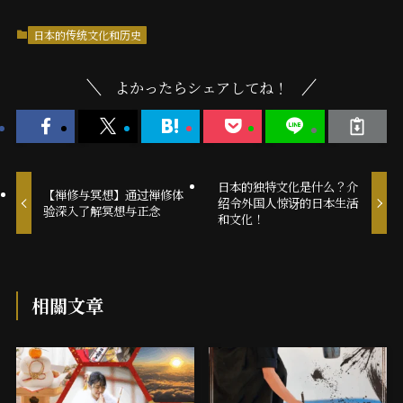
日本的传统文化和历史
よかったらシェアしてね！
日本的独特文化是什么？介
【禅修与冥想】通过禅修体
绍令外国人惊讶的日本生活
验深入了解冥想与正念
和文化！
相關文章