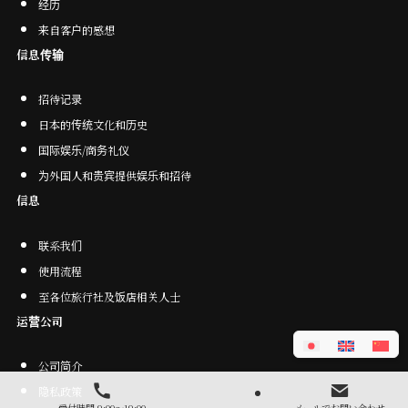
经
历
来自客户的感想
信息传输
招待记录
日本的传统文化和历史
国际娱乐/商务礼仪
为外国人和贵宾提供娱乐和招待
信息
联系我们
使用流程
至各位旅行社及饭店相关人士
运营公司
公司简介
隐私政策
受付時間 9:00～19:00
メールでお問い合わせ