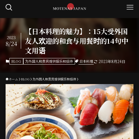
【日本料理的魅力】：15大受外国
2023
友人欢迎的和食与用餐时的14句中
8/24
文用语
日本料理
BLOG
为外国人和贵宾提供娱乐和招待
2023年8月24日
ホーム
BLOG
为外国人和贵宾提供娱乐和招待