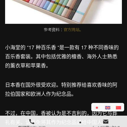
参考资料：
官方网站。
小海堂的 “17 种百乐香 “是一款有 17 种不同香味的
百乐香套装。其中包括优雅的檀香、海外人士熟悉
的薰衣草和苹果香。
日本香在国外很受欢迎。特别推荐给喜欢香味的阿
拉伯国家和欧洲人作为纪念品。
不过，在中国，香被认为是不吉利的，因为它与葬
礼有关。请避免将其作为纪念品送给中国人。
受付時間 9:00～19:00
メールでお問い合わせ