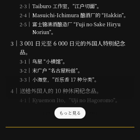
Taiburo 工作室，”江户切面”。
Masuichi-Ichimura 酿酒厂的 “Hakkin”。
富士锦清酒酿造厂 “Fuji no Sake Hiryu
Noriun”。
3 001 日元至 6 000 日元的外国人特别纪念
品。
鸟屋 “小横馆”。
末广户 “名古屋粉丝”。
小海堂，”百乐香 17 种分类”。
送给外国人的 10 种休闲纪念品。
Kyuemon Ito，”Uji no Hagoromo”。
もっと見る