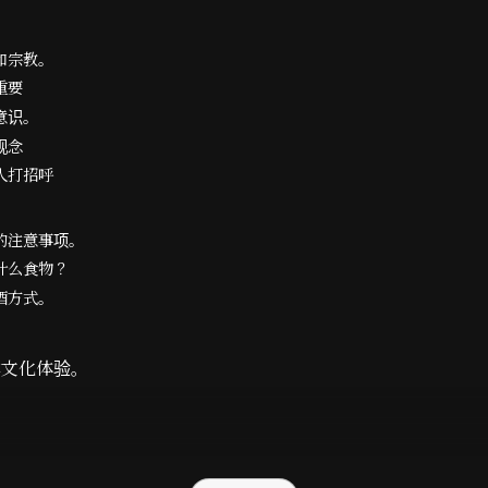
和宗教。
重要
意识。
观念
人打招呼
的注意事项。
什么食物？
酒方式。
本文化体验。