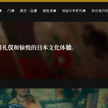
E
门房
概念・品质
服务清单
体验与考察列表
来自客户
务礼仪和愉悦的日本文化体验。