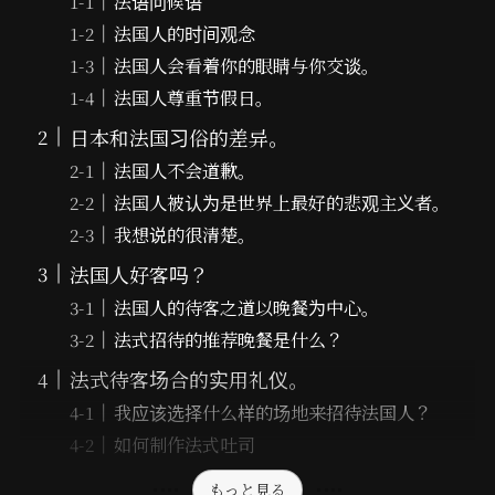
法语问候语
法国人的时间观念
法国人会看着你的眼睛与你交谈。
法国人尊重节假日。
日本和法国习俗的差异。
法国人不会道歉。
法国人被认为是世界上最好的悲观主义者。
我想说的很清楚。
法国人好客吗？
法国人的待客之道以晚餐为中心。
法式招待的推荐晚餐是什么？
法式待客场合的实用礼仪。
我应该选择什么样的场地来招待法国人？
如何制作法式吐司
もっと見る