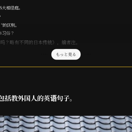
外大相径庭。
？
仪 “的区别。
本习俗？
讶吗？略有不同的日本传统》，编者注。
もっと見る
包括教外国人的英语句子。