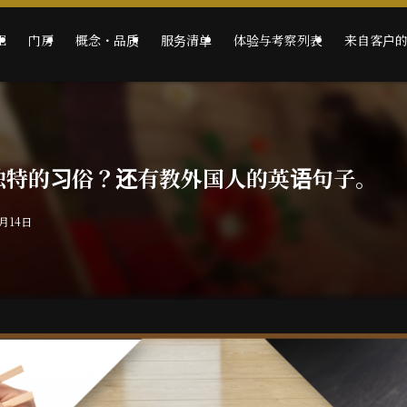
E
门房
概念・品质
服务清单
体验与考察列表
来自客户
独特的习俗？还有教外国人的英语句子。
0月14日