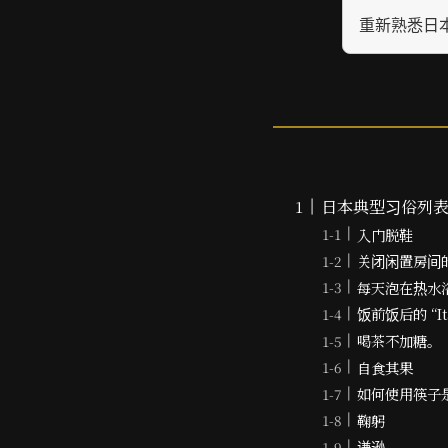
重新熟悉日
日本典型习俗列
入门脱鞋
关闭闲置房间
每天泡在热水
饭前饭后的 “Ita
喝茶不加糖。
自食其果
如何使用筷子
鞠躬
谦逊