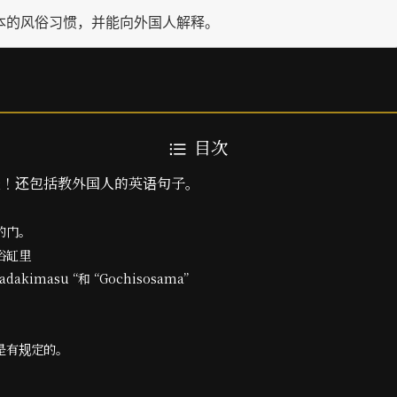
本的风俗习惯，并能向外国人解释。
目次
表！还包括教外国人的英语句子。
的门。
浴缸里
dakimasu “和 “Gochisosama”
是有规定的。