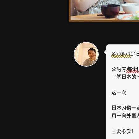
Shikitari
是
公约有
每个
了解日本的
这一次
日本习俗一
用于向外国
主要条款！