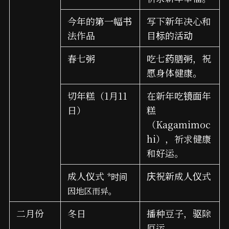
今年的第一幅书
写下新年决心和
法作品
目标的活动
春七粥
吃七药膳粥，祝
愿身体健康。
切年糕（1月11
在新年吃镜面年
日）
糕
（Kagamimoc
hi），祈求健康
和好运。
成人仪式
庆祝新成人仪式
*时间
因地区而异。
二月份
冬日
播种豆子，驱除
厄运