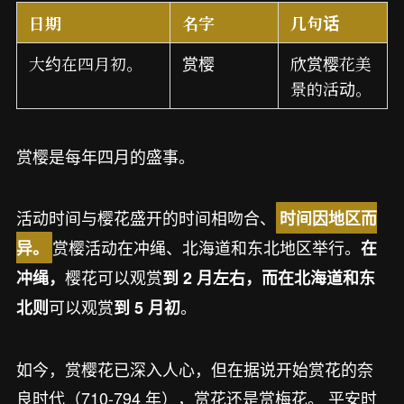
日期
名字
几句话
大约在四月初。
赏樱
欣赏樱花美
景的活动。
赏樱是每年四月的盛事。
活动时间与樱花盛开的时间相吻合、
时间因地区而
赏樱活动在冲绳、北海道和东北地区举行。
异。
在
樱花可以观赏
冲绳，
到 2 月左右，而在北海道和东
可以观赏
。
北则
到 5 月初
如今，赏樱花已深入人心，但在据说开始赏花的奈
良时代（710-794 年），赏花还是赏梅花。 平安时