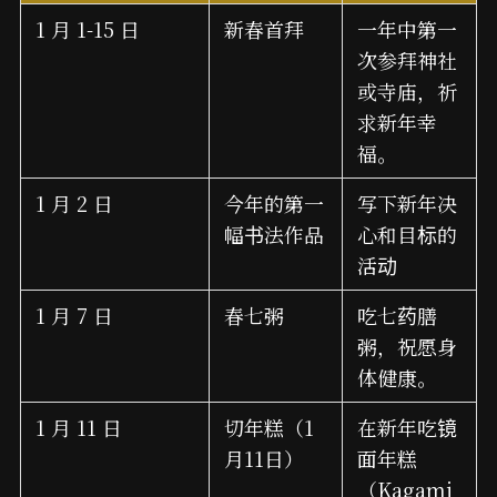
1 月 1-15 日
新春首拜
一年中第一
次参拜神社
或寺庙，祈
求新年幸
福。
1 月 2 日
今年的第一
写下新年决
幅书法作品
心和目标的
活动
1 月 7 日
春七粥
吃七药膳
粥，祝愿身
体健康。
1 月 11 日
切年糕（1
在新年吃镜
月11日）
面年糕
（Kagami