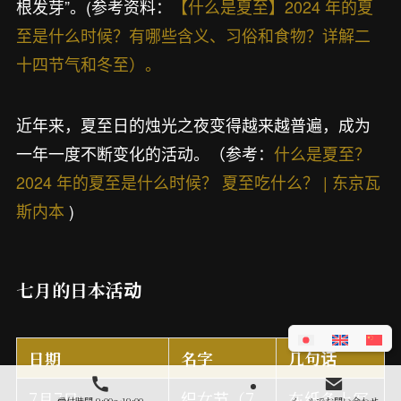
根发芽”。(参考资料：
【什么是夏至】2024 年的夏
至是什么时候？有哪些含义、习俗和食物？详解二
十四节气和冬至）。
近年来，夏至日的烛光之夜变得越来越普遍，成为
一年一度不断变化的活动。（参考：
什么是夏至？
2024 年的夏至是什么时候？ 夏至吃什么？ | 东京瓦
斯内本
)
七月的日本活动
日期
名字
几句话
7月7日
织女节（7
在纸条上写
受付時間 9:00～19:00
メールでお問い合わせ