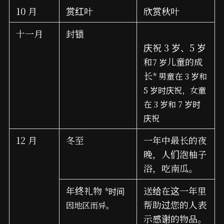
10 月
赏红叶
欣赏秋叶
十一月
封锁
庆祝 3 岁、5 岁
和
儿童的成
7 岁
长
* 男童在 3 岁和
5 岁时庆祝，女童
在 3 岁和 7 岁时
庆祝
12 月
冬至
一年中最长的夜
晚，人们泡柚子
浴，吃南瓜。
年终礼物
送给在这一年里
*时间
帮助过您的人表
因地区而异。
示感谢的物品。