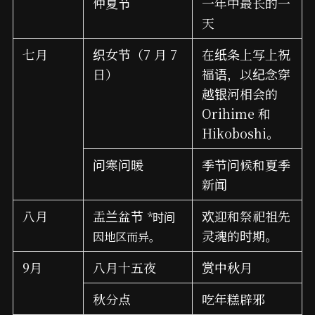
仲夏节
一年中最长的一
天
七月
织女节（7 月 7
在纸条上写上祝
日）
福语，以纪念穿
越银河相会的
Orihime 和
Hikoboshi。
问寒问暖
季节问候和夏季
新闻
八月
盂兰盆节
欢迎和祭祀祖先
*时间
灵魂的时期。
因地区而异。
9月
八月十五夜
赏中秋月
秋分点
吃年糕辟邪