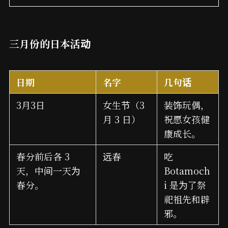
三月份的日本活动
日期
名字
几句话
3月3日
女生节（3
装饰玩偶，
月 3 日）
祝愿女孩健
康成长。
春分前后各 3
远春
吃
天，中间一天为
Botamoch
春分。
i 是为了祭
祀祖先和辟
邪。