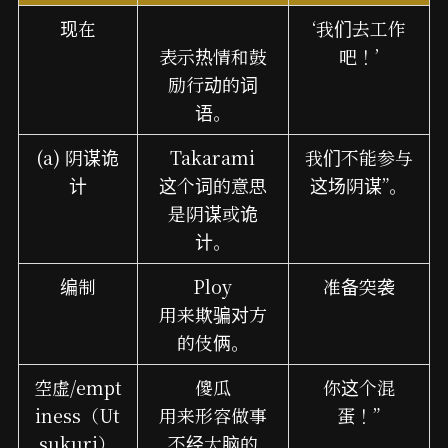
现在
‘我们去工作
表示热情和鼓
吧！’
励行动的词
语。
(a) 阴谋诡
Takarami
我们不能参与
计
这个词的意思
这场阴谋”。
是阴谋或诡
计。
编制
Ploy
准备突袭
用来欺骗对方
的伎俩。
空虚/empt
傻瓜
你这个混
iness（Ut
用来形容做事
蛋！”
sukuri）
不经大脑的