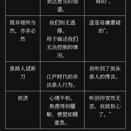
表达意见的词
样的”。
语。
既非理所当
我们别无选
这是毋庸置疑
然，亦非必
择。
的”。
然
用于描述我们
无法控制的情
况。
杀路人试新
我听到了街头
刀
江户时代的非
杀人的传言。
法杀人行为。
救济
心境平和。
听到你安然无
焦虑得到缓
恙，我就放心
解，感觉如释
了。”
重负。