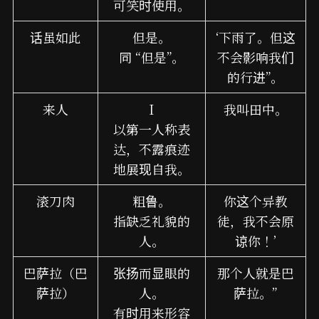
可笑时使用。
话虽如此
但是。
‘下雨了。但这
同 “但是”。
不会影响我们
的行进”。
来人
I
我叫田中。
以第一人称表
达，不露痕迹
地展现自我。
滚刀肉
粗鲁。
你这个异教
指缺乏礼貌的
徒，我不会原
人。
谅你！’
巴萨拉（巴
张扬而显眼的
那个人就是巴
萨拉）
人。
萨拉。”
有时用来形容