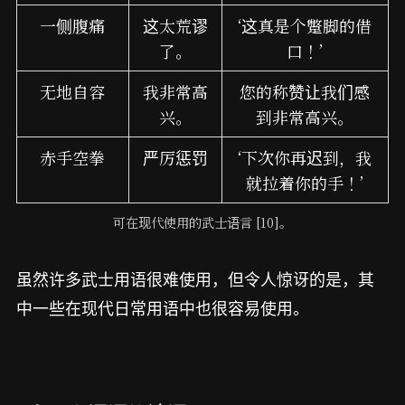
一侧腹痛
这太荒谬
‘这真是个蹩脚的借
了。
口！’
无地自容
我非常高
您的称赞让我们感
兴。
到非常高兴。
赤手空拳
严厉惩罚
‘下次你再迟到，我
就拉着你的手！’
可在现代使用的武士语言 [10]。
虽然许多武士用语很难使用，但令人惊讶的是，其
中一些在现代日常用语中也很容易使用。