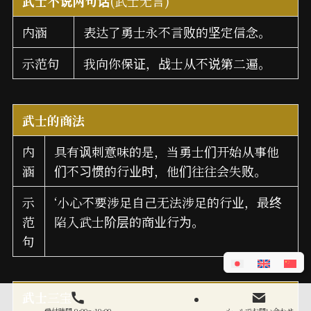
武士不说两句话
(武士无言)
内涵
表达了勇士永不言败的坚定信念。
示范句
我向你保证，战士从不说第二遍。
武士的商法
内
具有讽刺意味的是，当勇士们开始从事他
涵
们不习惯的行业时，他们往往会失败。
示
‘小心不要涉足自己无法涉足的行业，最终
范
陷入武士阶层的商业行为。
句
武士
三宝
受付時間 9:00～19:00
メールでお問い合わせ