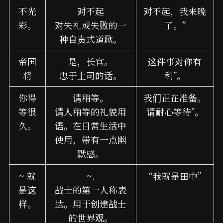
不光
对不起
对不起，我来晚
彩。
对失礼或失败的一
了。”
种自责式道歉。
帝国
是，长官。
这件事对你有
将
忠于上司的话。
利”。
你得
请稍等。
我们正在准备。
等很
请人稍等的礼貌用
请耐心等待”。
久。
语。在日常生活中
使用，带有一点幽
默感。
~ 就
~.
“我就是田中”
是这
战士的第一人称表
样。
达。用于创建战士
的世界观。