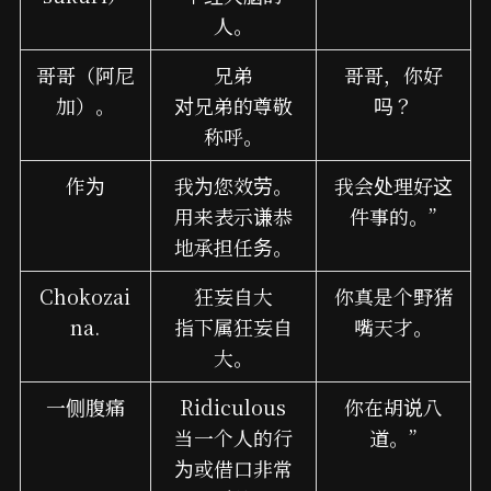
人。
哥哥（阿尼
兄弟
哥哥，你好
加）。
对兄弟的尊敬
吗？
称呼。
作为
我为您效劳。
我会处理好这
用来表示谦恭
件事的。”
地承担任务。
Chokozai
狂妄自大
你真是个野猪
na.
指下属狂妄自
嘴天才。
大。
一侧腹痛
Ridiculous
你在胡说八
当一个人的行
道。”
为或借口非常