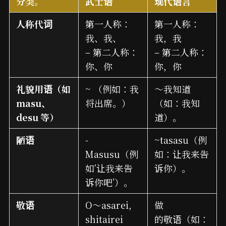
分类。
武士语
现代语言
人称代词
第一人称：
第一人称：
我、我、
我，我
– 第二人称：
– 第二人称：
你、你
你，你
礼貌用语（如
~ （例如：我
～我知道
masu、
将出席。）
（如：我知
desu 等）
道）。
陋语
-
~tasasu（例
Masusu（例
如：让我来告
如’让我来告
诉你）。
诉你吧’）。
敬语
O～asarei，
做
shitairei
的敬语（如：