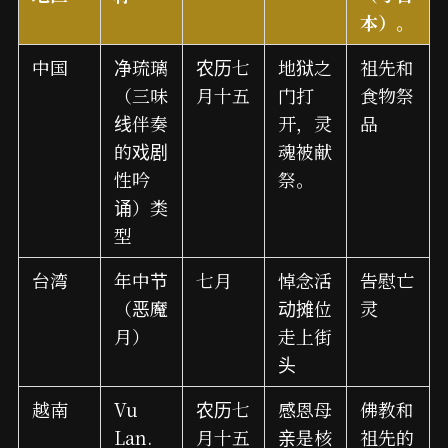
本）。
中国
净琉璃
农历七
地狱之
祖先和
（三味
月十五
门打
食物祭
线伴奏
开，灵
品
的戏剧
魂被献
性吟
祭。
诵）类
型
台湾
年中节
七月
悼念活
告慰亡
（恶魔
动摊位
灵
月）
走上街
头
越南
Vu
农历七
感恩母
佛教和
Lan.
月十五
亲是核
祖先的