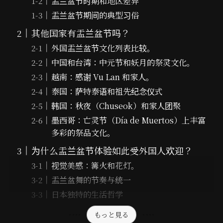
盂兰盆节时期和地区差异
盂兰盆节期间的典型习俗
其他国家有盂兰盆节吗？
外国盂兰盆节文化列表比较。
中国和台湾：中元节和妖月的祭灵文化。
越南：感谢 Vu Lan 和家人。
泰国：萨特泰语和祖先纪念仪式
韩国：秋夜（Chuseok）和家人团聚
墨西哥：亡灵节（Día de Muertos）上丰富
多彩的祭品文化。
为什么盂兰盆节体验如此受外国人欢迎？
视觉美感：篝火和花灯。
盂兰盆舞的节奏与统一
日本独特的生活哲学
もっと見る