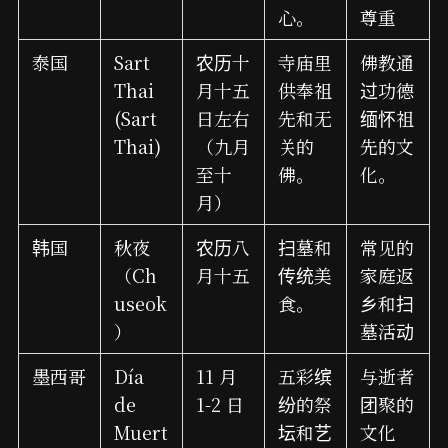
心。
尊重
泰国
Sart
农历十
寺庙里
佛教通
Thai
月十五
供奉祖
过功德
(Sart
日左右
先和无
缅怀祖
Thai)
（九月
关的
先的文
至十
佛。
化。
月）
韩国
秋夜
农历八
扫墓和
常见的
（Ch
月十五
传统美
家庭返
useok
食。
乡和扫
）
墓活动
墨西哥
Día
11 月
五彩缤
与逝者
de
1-2 日
纷的祭
团聚的
Muert
坛和艺
文化