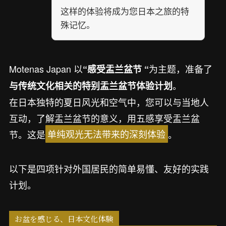
这样的体验将成为您日本之旅的特
殊记忆。
Motenas Japan 以
为主题，准备了
“感受盂兰盆节 “
。
与传统文化相关的特别盂兰盆节体验计划
在日本独特的夏日风光和空气中，您可以与当地人
互动，了解盂兰盆节的意义，用五感享受盂兰盆
节。这是
单纯观光无法带来的深刻体验
。
以下是四项针对外国居民的简单易懂、友好的实践
计划。
お盆を感じる、日本文化体験