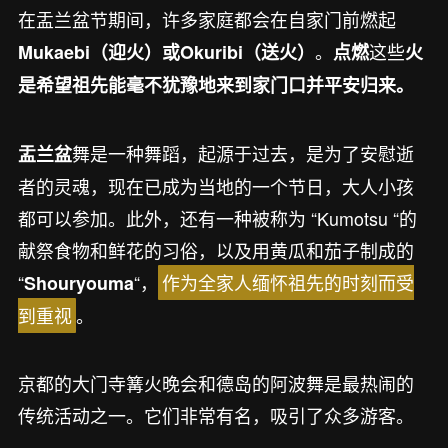
在盂兰盆节期间，许多家庭都会在自家门前燃起
。
这些
Mukaebi（迎火）或
Okuribi（送火）
点燃
火
是希望祖先能毫不犹豫地来到家门口并平安归来。
舞是一种舞蹈，起源于过去，是为了安慰逝
盂兰盆
者的灵魂，现在已成为当地的一个节日，大人小孩
都可以参加。此外，还有一种被称为 “Kumotsu “的
献祭食物和鲜花的习俗，以及用黄瓜和茄子制成的
“
“，
作为全家人缅怀祖先的时刻而受
Shouryouma
到重视
。
京都的大门寺篝火晚会和德岛的阿波舞是最热闹的
传统活动之一。它们非常有名，吸引了众多游客。