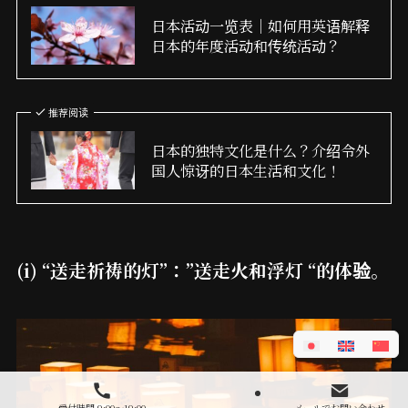
日本活动一览表｜如何用英语解释
日本的年度活动和传统活动？
推荐阅读
日本的独特文化是什么？介绍令外
国人惊讶的日本生活和文化！
(i) “送走祈祷的灯”：”送走火和浮灯 “的体验。
受付時間 9:00～19:00
メールでお問い合わせ