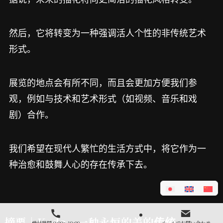
然后，它将转变为一种强调活人个性的非传统艺术
形式。
展览的地点会有所不同，而且会更加方便我们参
观，例如与技术和艺术形式（如视频、音乐和戏
剧）合作。
我们希望在现代人繁忙的生活方式中，将它作为一
种治愈和鼓舞人心的存在传承下去。
摘要｜Kado，一种永恒的美的传统。
受付時間 9:00～19:00
メールでお問い合わせ