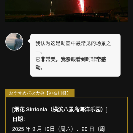
我认为这是动画中最常见的场景之
一。
它
非常美，我亲眼看到时非常感
。
动
おすすめ花火大会【神奈川県】
]
[烟花 Sinfonia（横滨八景岛海洋乐园）
：
日期
2025 年 9 月 19
（周六）、20 日（周
日