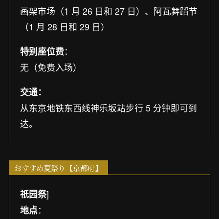
画架市场（1 月 26 日和 27 日）、阿瓦舞蹈节
（1 月 28 日和 29 日）
：
特别座位费
无（免费入场）
交通：
从东京地铁东西线神乐坂站步行 5 分钟即可到
达。
おすすめ夏祭り【京都府】
]
祇园祭
：
地点