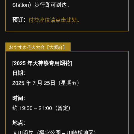
Station）步行即可到达。
付费座位请点击此处。
预订：
おすすめ花火大会【大阪府】
[
2025 年天神祭专用烟花]
：
日期
2025 年 7 月 25
（星期五）
日
：
时间
约 19:30 – 21:00（暂定）
：
地点
大川沿岸（樱宫公园 – 川崎桥地区）