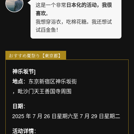
这是一个非常
日本化的活动，我很
。
喜欢
我想穿浴衣，吃棉花糖。我还想试
试舀金鱼！
おすすめ夏祭り【東京都】
神乐坂节]
：东京新宿区神乐坂街
地点
，毗沙门天王善国寺周围
：
日期
2025 年 7 月 26 日星期六至 7 月 29 日星期二
：
活动详情