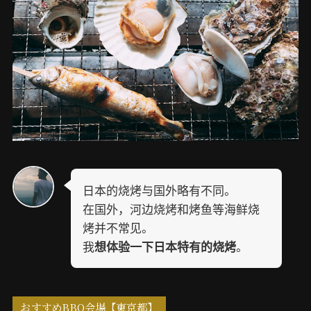
日本的烧烤与国外略有不同。
在国外，河边烧烤和烤鱼等海鲜烧
烤并不常见。
我
。
想体验一下日本特有的烧烤
おすすめBBQ会場【東京都】