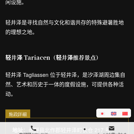
闲设施。
轻井泽是寻找自然与文化和谐共存的特殊避暑胜地
的理想之地。
轻井泽 Tariacen（轻井泽推荐景点）
轻井泽 Tagliassen 位于轻井泽，是汐泽湖周边集自
然、艺术和历史于一体的度假设施，可提供各种活
动。
施設詳細
：长野县北作郡轻井泽町长仓 217 号
地址
受付時間 9:00～19:00
メールでお問い合わせ