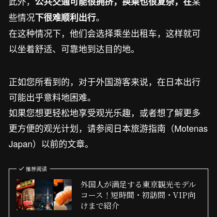
此外，
某
公共交通可能很拥挤，换乘也很复杂，在
些情况
。
下很难顺利出行
在这种情况下，他们会选择乘坐出租车，这样就可
以坐着舒适、可靠地到达目的地。
正如您所看到的，对于外国游客来说，在日本出行
可能出乎意料地困难。
如果您想更轻松地享受观光乐趣，或者想了解更多
更方便的观光计划，请参阅日本旅游指南（Motenas
Japan）以前的文章。
推荐阅读
外国人が満足する東京観光モデル
コース！短時間・初訪問・VIP向
けまで紹介