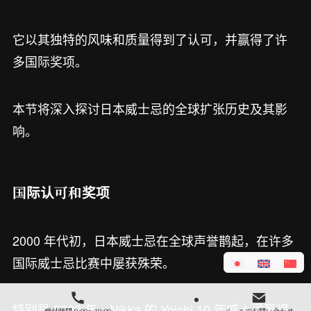
它以其独特的风味和质量得到了认可，并赢得了许
多国际奖项。
本节将深入探讨日本威士忌的全球扩张历史及其影
响。
国际认可和奖项
2000 年代初，日本威士忌在全球声誉鹊起，在许多
国际威士忌比赛中屡获殊荣。
特别是 2003 年，Nikka 的 Yoichi 10 年威士忌赢得
受付時間 9:00～19:00
メールでお問い合わせ