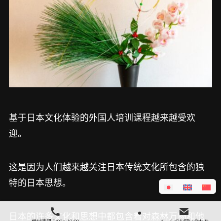
基于日本文化体验的外国人培训课程越来越受欢
迎。
这是因为人们越来越关注日本传统文化所包含的独
特的日本思想。
日本的许多文化和思想中都包含着对森林万物和他
受付時間 9:00～19:00
メールでお問い合わせ