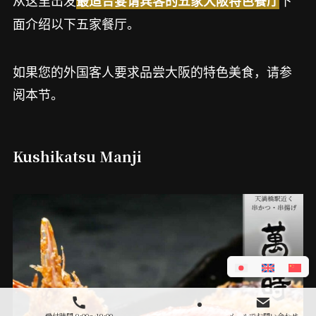
从这里出发
下
最适合宴请宾客的五家大阪特色餐厅
面介绍以下五家餐厅。
如果您的外国客人要求品尝大阪的特色美食，请参
阅本节。
Kushikatsu Manji
受付時間 9:00～19:00
メールでお問い合わせ