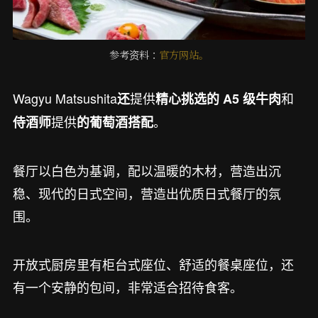
参考资料：
官方网站。
Wagyu Matsushita
提供
和
还
精心挑选的 A5 级牛肉
提供
。
侍酒师
的葡萄酒搭配
餐厅以白色为基调，配以温暖的木材，营造出沉
稳、现代的日式空间，营造出优质日式餐厅的氛
围。
开放式厨房里有柜台式座位、舒适的餐桌座位，还
有一个安静的包间，非常适合招待食客。