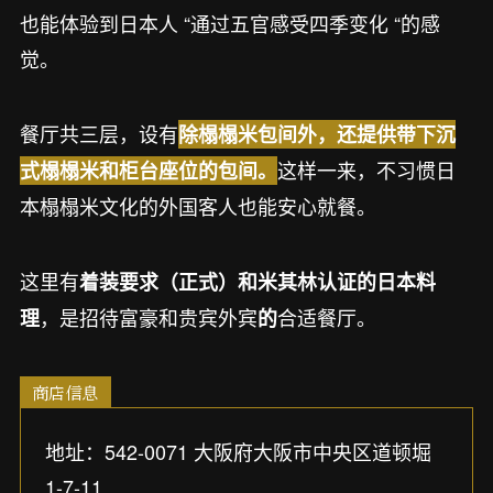
也能体验到日本人 “通过五官感受四季变化 “的感
觉。
餐厅共三层，设有
除榻榻米包间外，还提供带下沉
这样一来，不习惯日
式榻榻米和柜台座位的包间。
本榻榻米文化的外国客人也能安心就餐。
这里有
着装要求（正式）和米其林认证的日本料
，是招待富豪和贵宾外宾
合适餐厅。
理
的
商店信息
地址：542-0071 大阪府大阪市中央区道顿堀
1-7-11