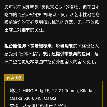
您可以在国外吃到 “类似天妇罗 “的食物，但在日本
吃到的 “正宗天妇罗 “却与众不同。从艺术性地在您
眼前油炸的天妇罗到精心挑选的容器，无一不体现
出店主对细节的关注。
，脱鞋
的风格也让人
柜台座位脚下铺着榻榻米
用餐
感受到 “日本风情”。
，建
餐厅还提供带餐桌的包间
议希望在更轻松氛围中招待外国客人的客人使用。
商店信息
地址：HIRO Bldg 1F, 2-2-21 Tenma, Kita-ku,
Osaka 530-0043, Osaka
交通：从天满桥站步行 3 分钟