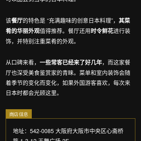
该
的特色是 “充满趣味的创意日本料理”，
餐厅
其菜
值得推荐。餐厅还用
进行装
肴的华丽外观
时令鲜花
饰，并特别注重菜肴的外观。
从口碑来看，
，而这家餐
一些常客已经来了好几年
厅也深受美食鉴赏家的青睐。菜单和室内装饰会随
着季节的变化而变化，如果外国游客喜欢，每次来
日本时都会光顾这里。
商店信息
地址：542-0085 大阪府大阪市中央区心斋桥
筋 1-3-12 玉舞广场 2F