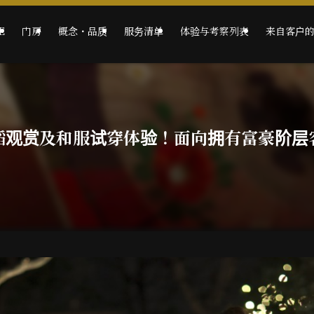
E
门房
概念・品质
服务清单
体验与考察列表
来自客户
蹈观赏及和服试穿体验！面向拥有富豪阶层