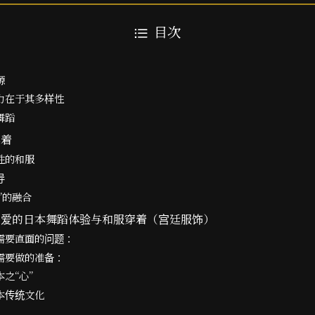
目次
源
力在于其多样性
舞蹈
穿着
性的和服
导
”的融合
喜爱的日本舞蹈体验与和服穿着（宫廷服饰）
需要直面的问题：
需要做的准备：
之“心”
本传统文化