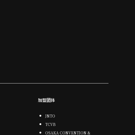
加盟团体
JNTO
TCVB
OSAKA CONVENTION &