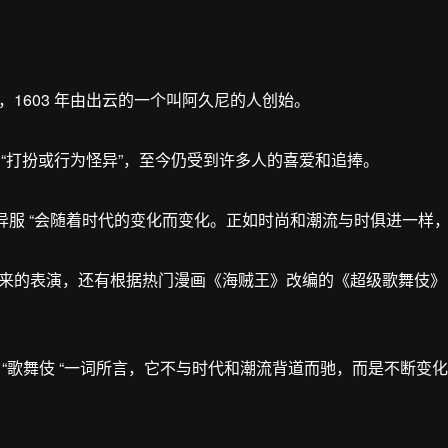
1603 年由出云的一个叫阿久尼的人创始。
 “意为 “打扮或行为怪异”，至今仍受到许多人的喜爱和追捧。
“奇装异服 “会随着时代的变化而变化。正如时尚和潮流与时俱进一
来的表演，还有根据热门漫画《海贼王》改编的《超级歌舞伎》
“歌舞伎 “一词所言，它不与时代和潮流背道而驰，而是不断变