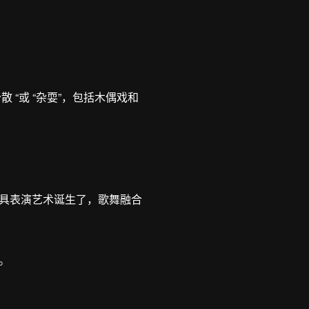
分散 “或 “杂耍”，包括木偶戏和
。
具表演艺术诞生了，歌舞融合
。