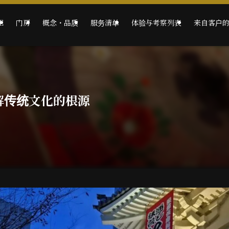
E
门房
概念・品质
服务清单
体验与考察列表
来自客户
解传统文化的根源