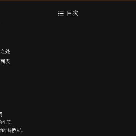
目次
别
通之处
别列表
词
的礼节。
的’持桥人’。