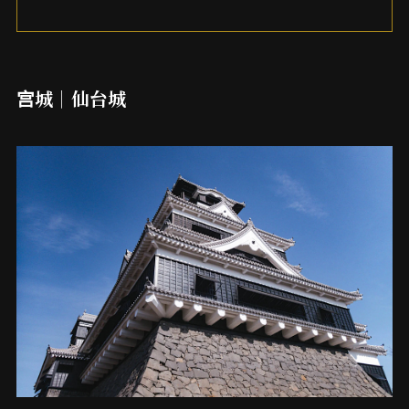
宫城｜仙台城