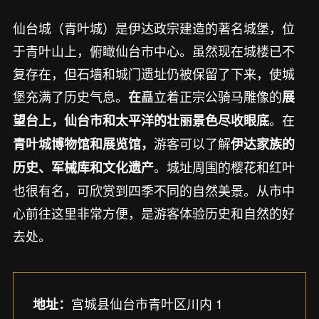
仙台城（青叶城）是伊达政宗建造的著名城堡，位
于青叶山上，俯瞰仙台市中心。虽然现在城楼已不
复存在，但石墙和城门遗址仍被保留了下来，使城
堡充满了历史气息。
矗立着正宗公骑马雕像的
在
展
。在
望台上，仙台市和太平洋的壮丽景色尽收眼底
游客可以了解
青叶城博物馆和展览馆，
伊达家族的
。城址周围的樱花和红叶
历史、军械库和文化遗产
也很有名，可欣赏到四季不同的自然美景。从市中
心前往这里非常方便，是游客体验历史和自然的好
去处。
宫城县仙台市青叶区川内 1
地址：