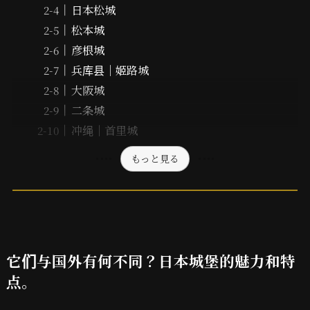
日本松城
松本城
彦根城
兵库县｜姬路城
大阪城
二条城
冲绳｜首里城
もっと見る
它们与国外有何不同？日本城堡的魅力和特
点。