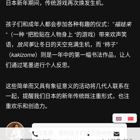
日本新年期间，传统游戏再次焕发生机。
孩子们和成年人都会参加各种有趣的仪式：”
福娃来
“（一种 “把脸贴在人物身上 “的游戏）带来欢声笑
语，
让冬日的天空充满生机，而 “柿子”
放风筝
（
）则是一年中的第一幅书法作品，让人
kakizome
们通过笔墨进行个人反思。
这些简单而又具有象征意义的活动将几代人联系在
一起，提醒我们日本的新年传统既注重形式，也注
重欢乐和创造力。
在家里，我的孩子们迫不及待地拿
受付時間 9:00～19:00
メールでお問い合わせ