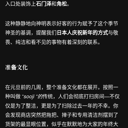
入口处装饰上
和
。
石门泽
角松
这种静静地向神明表示好客的行为赋予了这个季节
神圣的基调，提醒我们
与敬
日本人庆祝新年的方式
畏、纯洁和看不见的事物有着深刻的联系。
准备文化
在元旦前的几周，整个准备文化都在展开。按照一
种叫做 “
传统，人们会彻底打扫房间
不仅
sooji “的
—
仅是为了整洁，更是为了扫除过去一年的不幸。你
会发现商店突然把拖把、掸子和专用清洁剂摆到了
货架的最显眼位置，似乎在默默地为大家的年终大