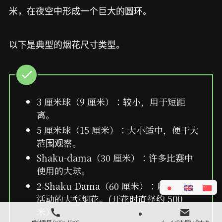
米，在夜空中形成一个巨大的圆环。
以下是典型的烟花尺寸类型。
3 厘米球（9 厘米）：较小，用于短距
离。
5 厘米球（15 厘米）：大小适中，便于大
范围观察。
Shaku-dama（30 厘米）：许多比赛中
使用的大球。
2-Shaku Dama（60 厘米）：用于大型
活动的大型烟花。(开花时直径约 500
米）。
受付時間 9:00～19:00
メールでお問い合わせ