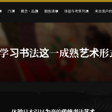
E
门房
概念・品质
服务清单
体验与考察列表
来自客户
–学习书法这一成熟艺术形
体验日本引以为豪的传统书法艺术。