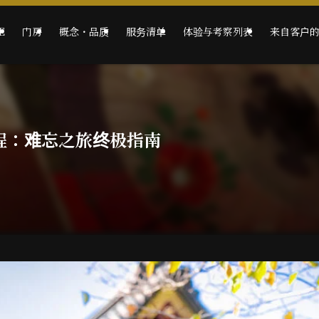
E
门房
概念・品质
服务清单
体验与考察列表
来自客户
行程：难忘之旅终极指南