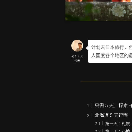
计划去日本旅行，但
人国度各个地区的
モテナス
代表
只需 5 天，探
北海道 5 天行程
第一天：札幌
第二天：小樽