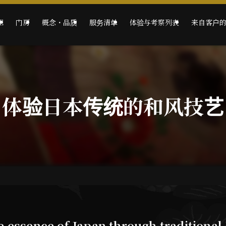
E
门房
概念・品质
服务清单
体验与考察列表
来自客户
体验日本传统的和风技艺
 essence of Japan through traditional