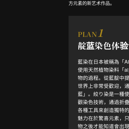
方元素的新艺术作品。
1
PLAN
靛蓝染色体验
藍染在日本被稱為「Ai
使用天然植物染料「a
物的過程。從藍靛中
世界上非常受歡迎，
藍」。絞り染是一種
觀染色技術，通過折
各種工具來創造獨特的
魅力在於驚喜元素，
物之後才能知道會出