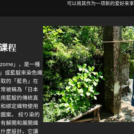
可以将其作为一项新的爱好来享
课程
zome」，是一種
i」或藍靛來染色織
提取的「藍色」在
通常被稱為「日本
使用藍靛的傳統直
疊和綁定織物使用
圖案。 絞り染的
只有解開和展開織
現什麼設計。它讓