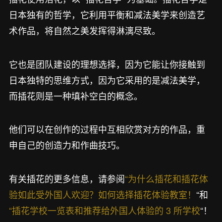
日本独有的哲学，它利用平衡和减法美学来创造艺
术作品，将自然之美发挥得淋漓尽致。
它也是团队建设的理想选择，因为它能让你接触到
日本独特的思维方式，因为它采用的是减法美学，
而插花则是一种填补空白的概念。
他们可以在创作的过程中互相欣赏对方的作品，重
申自己的创造力和作曲技巧。
有关插花的更多信息，请参阅
“为什么插花和插花体
验如此受外国人欢迎？如何选择插花体验教室！
“和
“插花学校一览表和推荐给外国人体验的 3 所学校
“！