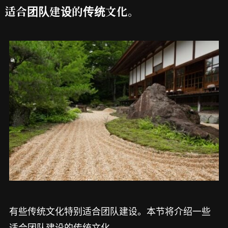
适合团队建设的传统文化。
有些传统文化特别适合团队建设。本节将介绍一些
适合团队建设的传统文化。