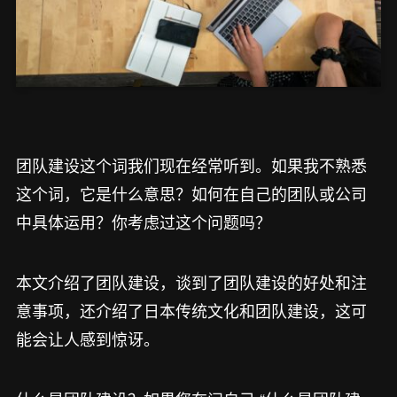
团队建设这个词我们现在经常听到。如果我不熟悉
这个词，它是什么意思？如何在自己的团队或公司
中具体运用？你考虑过这个问题吗？
本文介绍了团队建设，谈到了团队建设的好处和注
意事项，还介绍了日本传统文化和团队建设，这可
能会让人感到惊讶。