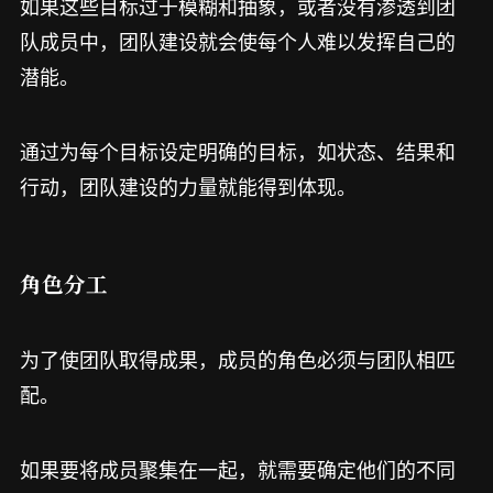
如果这些目标过于模糊和抽象，或者没有渗透到团
队成员中，团队建设就会使每个人难以发挥自己的
潜能。
通过为每个目标设定明确的目标，如状态、结果和
行动，团队建设的力量就能得到体现。
角色分工
为了使团队取得成果，成员的角色必须与团队相匹
配。
如果要将成员聚集在一起，就需要确定他们的不同