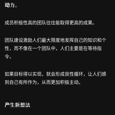
动力。
成员积极性高的团队往往能取得更高的成果。
团队建设激励人们最大限度地发挥自己的知识和个
性，而不像在一个团队中，人们主要是在等待指
令。
如果目标得以实现，就会形成良性循环，让人们感
到自己有所作为，从而更加积极主动。
产生新想法