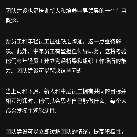
团队建设也是培训新人和培养中层领导的一个有用
概念。
新员工和年轻员工往往缺乏沟通，这一点亟待解
决。此外，中年员工有望担任领导职务，这将考验
他们与年轻员工建立沟通桥梁和组织工作场所的能
力。团队建设可以解决这些问题。
当上司和下属、新人和中层员工拥有共同的目标并
相互沟通时，他们就会思考自己能做什么，每个人
都会发挥主观能动性。
团队建设可以立即缓解团队的情绪，提高积极性，