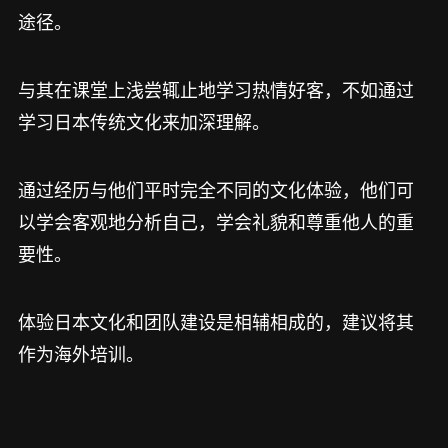
途径。
与其在课堂上浅尝辄止地学习热情好客，不如通过
学习日本传统文化来加深理解。
通过经历与他们平时完全不同的文化体验，他们可
以学会客观地分析自己，学会礼貌和尊重他人的重
要性。
体验日本文化和团队建设是相辅相成的，建议将其
作为海外培训。