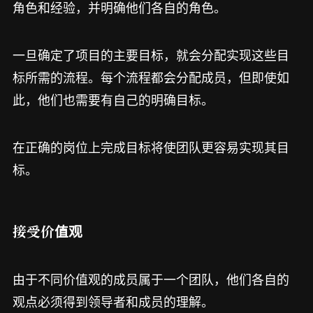
角色和经验，并明确他们各自的角色。
一旦确定了项目的主要目标，就会分配实现这些目
标所需的流程。每个流程都会分配成员，但即使如
此，他们也需要有自己的明确目标。
在正确的岗位上完成目标将使团队更容易实现其目
标。
接受价值观
由于不同价值观的成员属于一个团队，他们各自的
观点必须得到领导者和成员的理解。