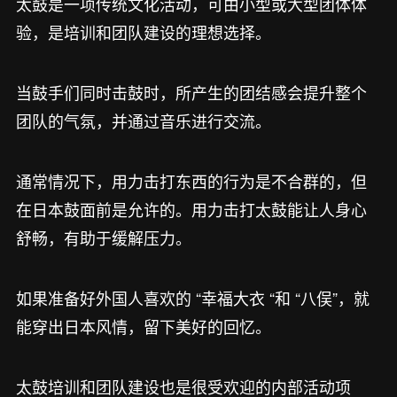
太鼓是一项传统文化活动，可由小型或大型团体体
验，是培训和团队建设的理想选择。
当鼓手们同时击鼓时，所产生的团结感会提升整个
团队的气氛，并通过音乐进行交流。
通常情况下，用力击打东西的行为是不合群的，但
在日本鼓面前是允许的。用力击打太鼓能让人身心
舒畅，有助于缓解压力。
如果准备好外国人喜欢的 “幸福大衣 “和 “八俣”，就
能穿出日本风情，留下美好的回忆。
太鼓培训和团队建设也是很受欢迎的内部活动项