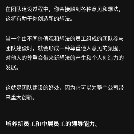
在团队建设过程中，你会接触到各种意见和想法，
这将有助于你创造新的想法。
当一个由不同价值观和想法的员工组成的团队参与
团队建设时，就会形成一种尊重他人意见的氛围。
对他人的尊重会带来新想法的产生和个人创造力的
发展。
这就是团队建设的好处，因为它可以为整个公司带
来重大创新。
培养新员工和中层员工的领导能力。