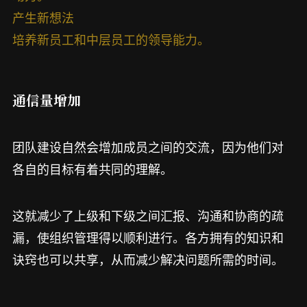
产生新想法
培养新员工和中层员工的领导能力。
通信量增加
团队建设自然会增加成员之间的交流，因为他们对
各自的目标有着共同的理解。
这就减少了上级和下级之间汇报、沟通和协商的疏
漏，使组织管理得以顺利进行。各方拥有的知识和
诀窍也可以共享，从而减少解决问题所需的时间。